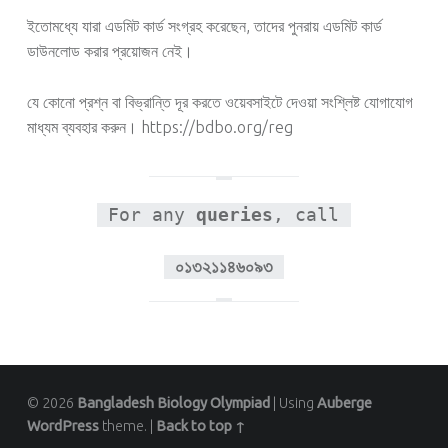
ইতোমধ্যে যারা এডমিট কার্ড সংগ্রহ করেছেন, তাদের পুনরায় এডমিট কার্ড
ডাউনলোড করার প্রয়োজন নেই।
যে কোনো প্রশ্ন বা বিভ্রান্তি দূর করতে ওয়েবসাইটে দেওয়া সংশ্লিষ্ট যোগাযোগ
মাধ্যম ব্যবহার করুন। https://bdbo.org/reg
For any
queries
, call
০১৩২১১৪৬০৯৩
© 2026
Bangladesh Biology Olympiad
|
Using
Auberge
WordPress
theme.
|
Back to top ↑